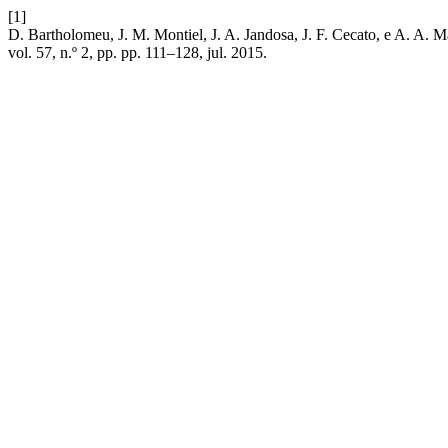
[1]
D. Bartholomeu, J. M. Montiel, J. A. Jandosa, J. F. Cecato, e A. A.
vol. 57, n.º 2, pp. pp. 111–128, jul. 2015.