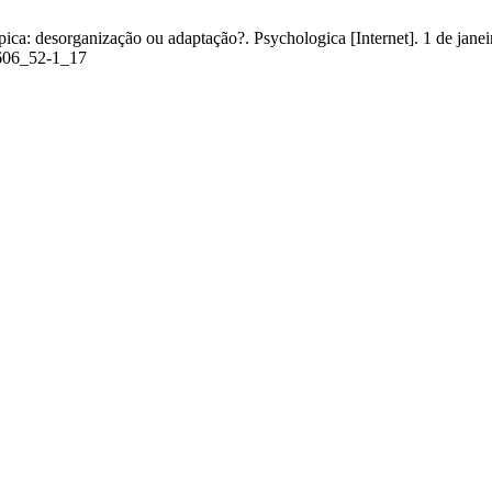
ípica: desorganização ou adaptação?. Psychologica [Internet]. 1 de jane
-8606_52-1_17