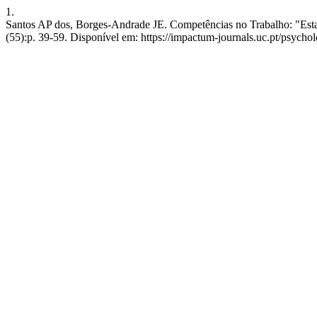
1.
Santos AP dos, Borges-Andrade JE. Competências no Trabalho: "Estado
(55):p. 39-59. Disponível em: https://impactum-journals.uc.pt/psych