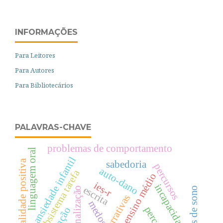
INFORMAÇÕES
Para Leitores
Para Autores
Para Bibliotecários
PALAVRAS-CHAVE
problemas de comportamento
linguagem oral
ansiedade infantil
parentalidade positiva
sabedoria
percursos
auto-dano
subsistema tarefa
ensino médio
ies-r
incapacidade
escrita
narrativas
medos