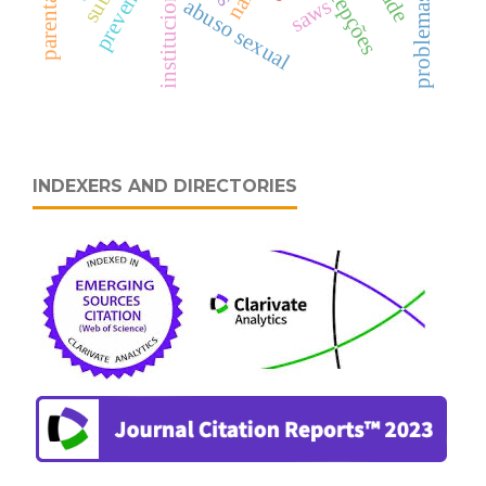
institucionalização
problemas de sono
percepções
prevenção
saws
abuso sexual
INDEXERS AND DIRECTORIES