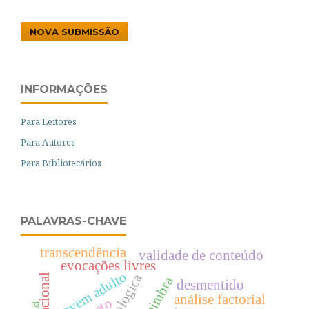
NOVA SUBMISSÃO
INFORMAÇÕES
Para Leitores
Para Autores
Para Bibliotecários
PALAVRAS-CHAVE
transcendência
validade de conteúdo
evocações livres
jovem adulto
psychologica
desmentido
análise factorial