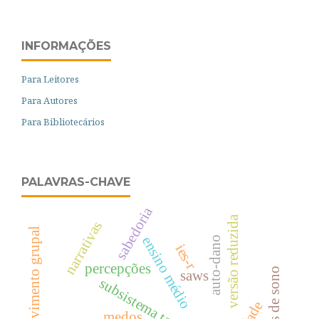
INFORMAÇÕES
Para Leitores
Para Autores
Para Bibliotecários
PALAVRAS-CHAVE
sabedoria
versão reduzida
narrativas
desenvolvimento grupal
ensino médio
auto-dano
ies-r
percepções
saws
subsistema tarefa
medos