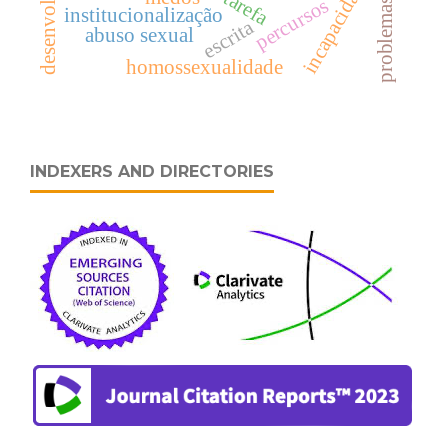
problemas de sono
incapacidade
percursos
institucionalização
escrita
abuso sexual
homossexualidade
INDEXERS AND DIRECTORIES