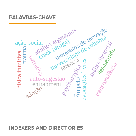
PALAVRAS-CHAVE
momentos de inovação
adultos argentinos
universidade de coimbra
crack (droga)
ação social
análise factorial
trauma
desmentido
física intuitiva
narrativa
ferenczi
evocações livres
transcendência
psychologica
auto-sugestão
Ãmpeto
entrapment
adoção
INDEXERS AND DIRECTORIES