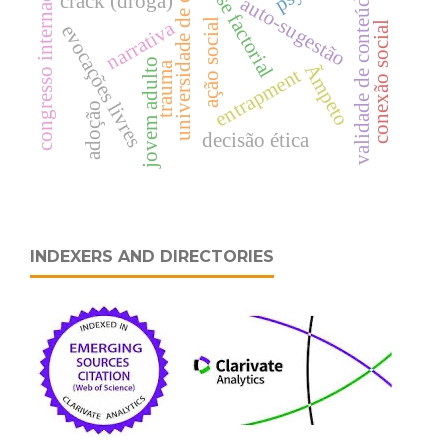
universidade de coimbra
congresso internacional
análise factorial
validade de conteúdo
crack (droga)
auto-sugestão
ação social
narrativa
conexão social
evocações livres
jovem adulto
trauma
Ãmpeto
entrapment
adoção
decisão ética
INDEXERS AND DIRECTORIES