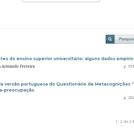
Pesquis
es do ensino superior universitário: alguns dados empíri
m Armando Ferreira
p. 39
 da versão portuguesa do Questionário de Metacognições “
ta-preocupação
p. 28
1 - 2 de 2 