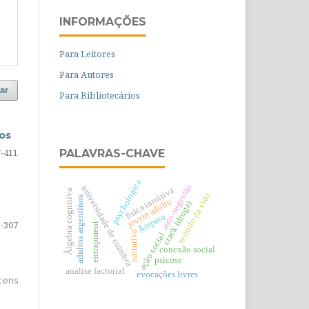
INFORMAÇÕES
Para Leitores
Para Autores
ar
Para Bibliotecários
cos
7-411
PALAVRAS-CHAVE
psychologica
auto-sugestão
universidade de coimbra
física intuitiva
Ãlgebra cognitiva
sentido da vida
adultos argentinos
jovem adulto
crack (droga)
Ãmpeto
1-307
entrapment
narrativa
ação social
conexão social
psicose
análise factorial
evocações livres
Itens