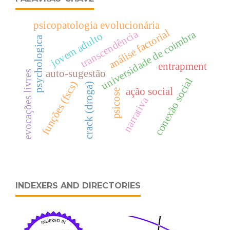
psicopatologia evolucionária
análise factorial
transcendência
universidade de coimbra
jovem adulto
psychologica
entrapment
auto-sugestão
evocações livres
conexão social
funções (fscs)
crack (droga)
ação social
psicose
narrativa
INDEXERS AND DIRECTORIES