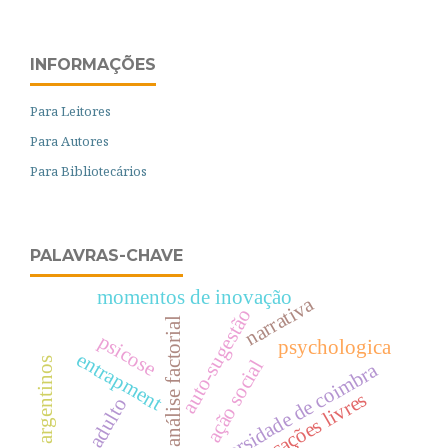
INFORMAÇÕES
Para Leitores
Para Autores
Para Bibliotecários
PALAVRAS-CHAVE
momentos de inovação
narrativa
auto-sugestão
análise factorial
psicose
psychologica
entrapment
adultos argentinos
ação social
universidade de coimbra
evocações livres