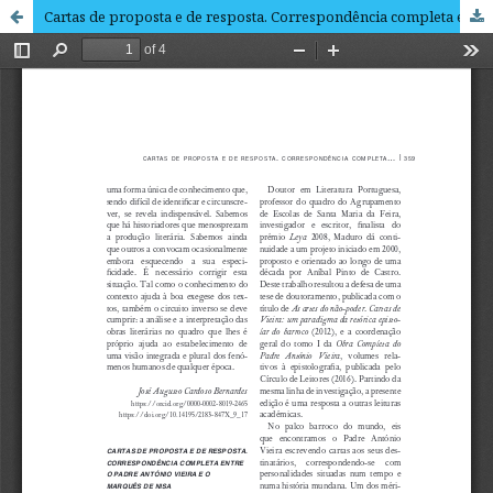
Cartas de proposta e de resposta. Correspondência completa entre o Padre António Vieira e o Marquês de Nisa Carlos Maduro (Org.) Santa Maria da Feira: Edição do autor, 2017 360 páginas. ISBN 9781549656774