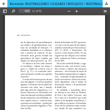
Recensão: NATURALISMO: OLHARES CRUZADOS = NATURALISME: REGARDS CROISÉS ” KELLY BENOUDIS BASÃLIO (org.)