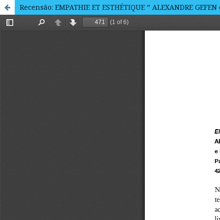
Recensão: EMPATHIE ET ESTHÉTIQUE ” ALEXANDRE GEFEN 