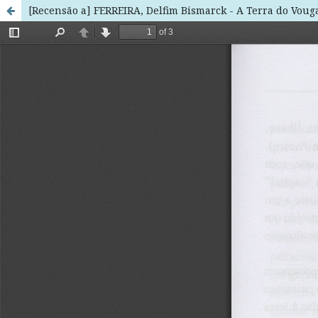
[Recensão a] FERREIRA, Delfim Bismarck - A Terra do Vouga 