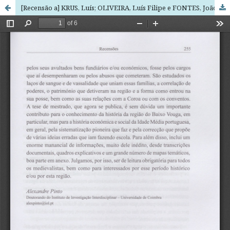
[Recensão a] KRUS, Luís; OLIVEIRA, Luís Filipe e FONTES, João Luís (coord.) - Lisboa Medieval: Os rostos da Cidade. Lisboa: Livros Horizonte, 2007, 463 p.