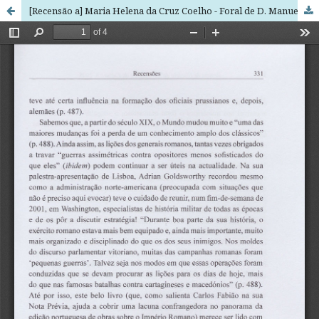
[Recensão a] Maria Helena da Cruz Coelho - Foral de D. Manuel I a Santarém. Estudo, Transcrição e Glossário. Santarém: Cmara Municipal de Santarém, 2007.