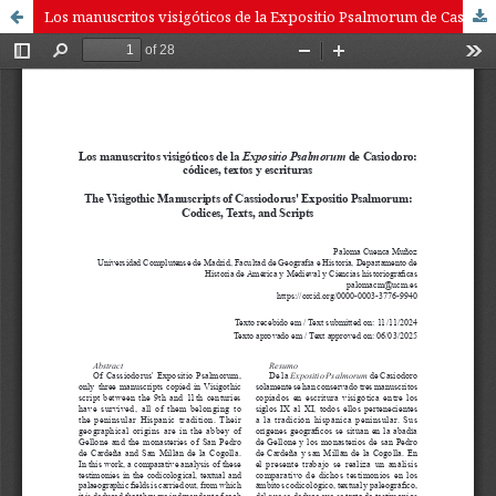
Los manuscritos visigóticos de la Expositio Psalmorum de Casiodoro: códices, textos y escrituras