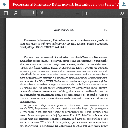
[Recensão a] Francisco Bethencourt, Estranhos na sua terra “ Ascensão e queda da elite mercantil cristã-nova (séculos XV-XVIII), Lisboa, Temas e Debates, 2024, 672 p., ISBN: 978-989-644-860-8.