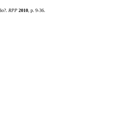
ção?.
RPP
2010
, p. 9-36.