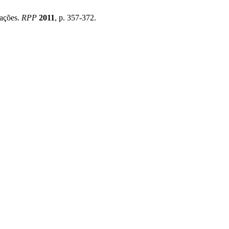
tações.
RPP
2011
, p. 357-372.