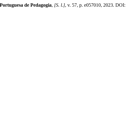
 Portuguesa de Pedagogia
,
[S. l.]
, v. 57, p. e057010, 2023. DOI: