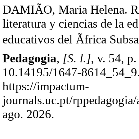
DAMIÃO, Maria Helena. Re
literatura y ciencias de la e
educativos del Ãfrica Subs
Pedagogia
,
[S. l.]
, v. 54, 
10.14195/1647-8614_54_9.
https://impactum-
journals.uc.pt/rppedagogia/
ago. 2026.