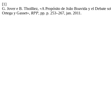
[1]
G. Jover e B. Thoilliez, «A Propósito de João Boavida y el Debate s
Ortega y Gasset»,
RPP
, pp. p. 253–267, jan. 2011.