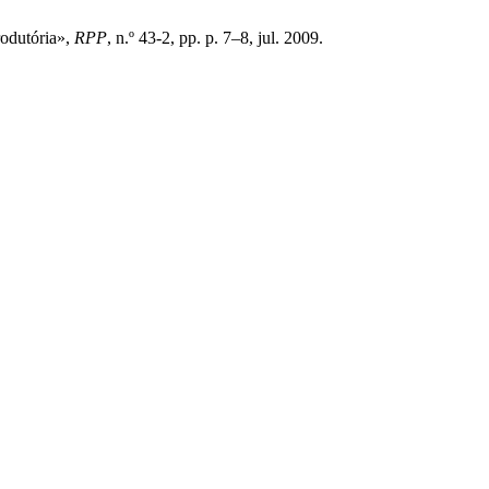
rodutória»,
RPP
, n.º 43-2, pp. p. 7–8, jul. 2009.