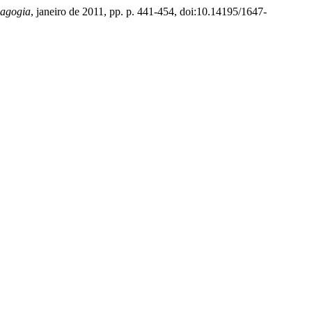
dagogia
, janeiro de 2011, pp. p. 441-454, doi:10.14195/1647-