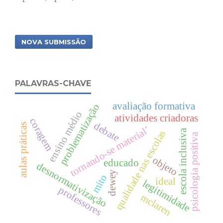
NOVA SUBMISSÃO
PALAVRAS-CHAVE
avaliação formativa
problematização
ensino médio
atividades criadoras
coragem
debate
aulas práticas
tornando-se material’
escola inclusiva
qualidade nas escolas
psicologia positiva
objeto
educado
desnormativização
dewey
mito
ideal
legitimidade
professores
mclaren