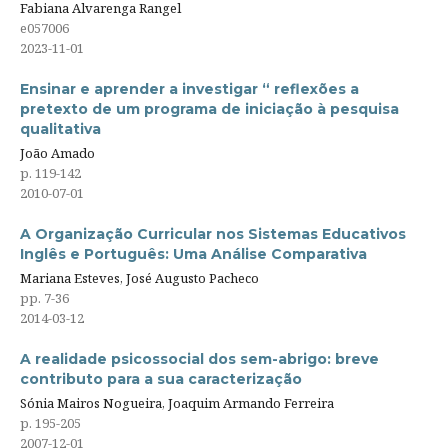
Fabiana Alvarenga Rangel
e057006
2023-11-01
Ensinar e aprender a investigar “ reflexões a
pretexto de um programa de iniciação à pesquisa
qualitativa
João Amado
p. 119-142
2010-07-01
A Organização Curricular nos Sistemas Educativos
Inglês e Português: Uma Análise Comparativa
Mariana Esteves, José Augusto Pacheco
pp. 7-36
2014-03-12
A realidade psicossocial dos sem-abrigo: breve
contributo para a sua caracterização
Sónia Mairos Nogueira, Joaquim Armando Ferreira
p. 195-205
2007-12-01