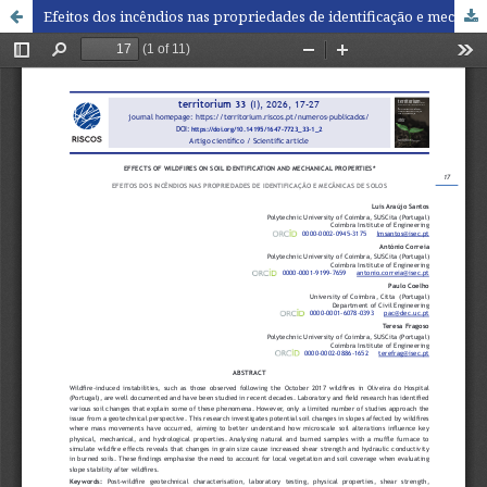
Efeitos dos incêndios nas propriedades de identificação e mecânicas de solos