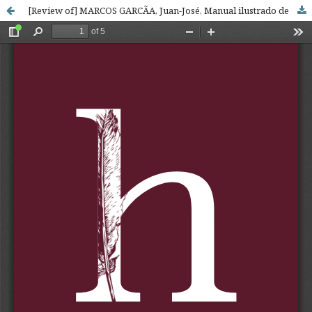
[Review of] MARCOS GARCÃA, Juan-José, Manual ilustrado de paleografía griega, Madrid, Clásicos Dyckinson, 2016, 558 pp. ISBN: 978-84-9148-007-5.