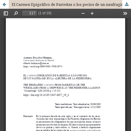
El Carmen Epigráfico de Parreitas o los pecios de un naufragio en la Albufera de la Pederneira