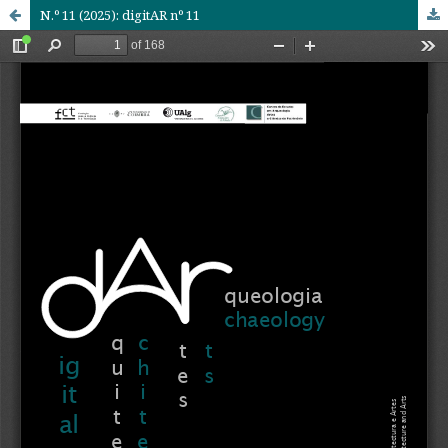
N.º 11 (2025): digitAR nº 11