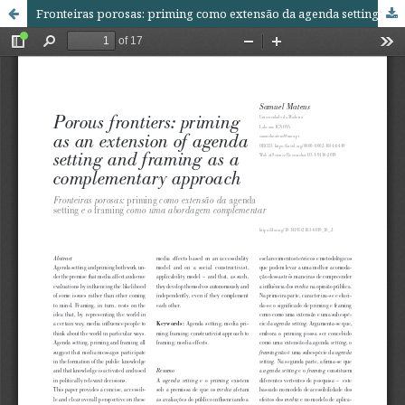
Fronteiras porosas: priming como extensão da agenda setting e o framing como uma abordagem complementar