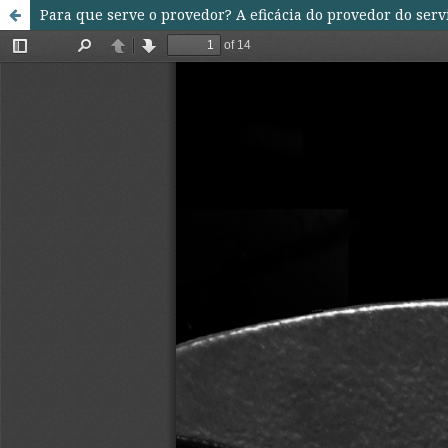
Para que serve o provedor? A eficácia do provedor do servi