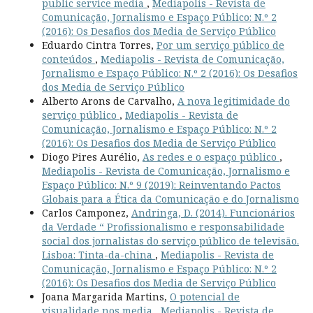
public service media
,
Mediapolis - Revista de
Comunicação, Jornalismo e Espaço Público: N.º 2
(2016): Os Desafios dos Media de Serviço Público
Eduardo Cintra Torres,
Por um serviço público de
conteúdos
,
Mediapolis - Revista de Comunicação,
Jornalismo e Espaço Público: N.º 2 (2016): Os Desafios
dos Media de Serviço Público
Alberto Arons de Carvalho,
A nova legitimidade do
serviço público
,
Mediapolis - Revista de
Comunicação, Jornalismo e Espaço Público: N.º 2
(2016): Os Desafios dos Media de Serviço Público
Diogo Pires Aurélio,
As redes e o espaço público
,
Mediapolis - Revista de Comunicação, Jornalismo e
Espaço Público: N.º 9 (2019): Reinventando Pactos
Globais para a Ética da Comunicação e do Jornalismo
Carlos Camponez,
Andringa, D. (2014). Funcionários
da Verdade “ Profissionalismo e responsabilidade
social dos jornalistas do serviço público de televisão.
Lisboa: Tinta-da-china
,
Mediapolis - Revista de
Comunicação, Jornalismo e Espaço Público: N.º 2
(2016): Os Desafios dos Media de Serviço Público
Joana Margarida Martins,
O potencial de
visualidade nos media
,
Mediapolis - Revista de