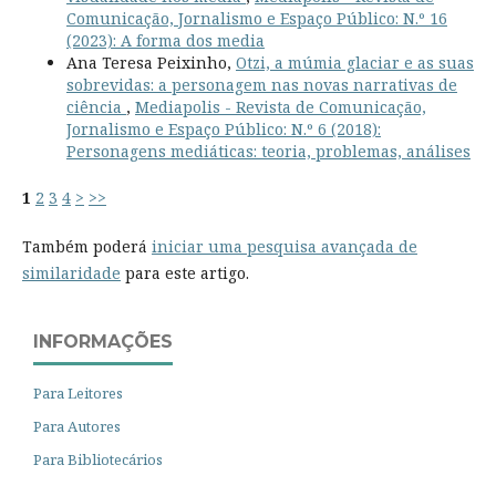
Comunicação, Jornalismo e Espaço Público: N.º 16
(2023): A forma dos media
Ana Teresa Peixinho,
Otzi, a múmia glaciar e as suas
sobrevidas: a personagem nas novas narrativas de
ciência
,
Mediapolis - Revista de Comunicação,
Jornalismo e Espaço Público: N.º 6 (2018):
Personagens mediáticas: teoria, problemas, análises
1
2
3
4
>
>>
Também poderá
iniciar uma pesquisa avançada de
similaridade
para este artigo.
INFORMAÇÕES
Para Leitores
Para Autores
Para Bibliotecários