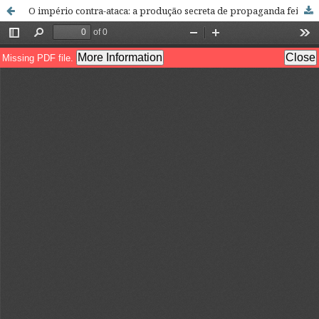
O império contra-ataca: a produção secreta de propaganda feita por estrangeiros para projecção internacional de "portugal do ultramar"