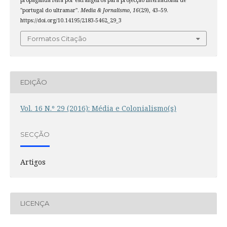
propaganda feita por estrangeiros para projecção internacional de
"portugal do ultramar".
Media & Jornalismo
,
16
(29), 43–59.
https://doi.org/10.14195/2183-5462_29_3
Formatos Citação
EDIÇÃO
Vol. 16 N.º 29 (2016): Média e Colonialismo(s)
SECÇÃO
Artigos
LICENÇA