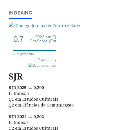
INDEXING
0.7
2023 em (')
CiteScore (Fot
61st percentile
Powered by
SJR
SJR 2025 :::: 0,290
H-Index: 7
Q1 em Estudos Culturais
Q2 em Ciências da Comunicação
SJR 2024 :::: 0,202
H-Index: 6
Q2 em Estudos Culturais