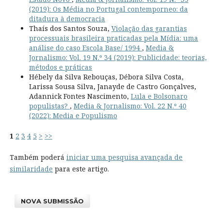
(2019): Os Média no Portugal contemporneo: da
ditadura à democracia
Thaís dos Santos Souza,
Violação das garantias
processuais brasileira praticadas pela Mídia: uma
análise do caso Escola Base/ 1994
,
Media &
Jornalismo: Vol. 19 N.º 34 (2019): Publicidade: teorias,
métodos e práticas
Hébely da Silva Rebouças, Débora Silva Costa,
Larissa Sousa Silva, Janayde de Castro Gonçalves,
Adannick Fontes Nascimento,
Lula e Bolsonaro
populistas?
,
Media & Jornalismo: Vol. 22 N.º 40
(2022): Media e Populismo
1
2
3
4
5
>
>>
Também poderá
iniciar uma pesquisa avançada de
similaridade
para este artigo.
NOVA SUBMISSÃO