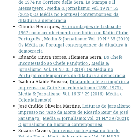
de 1974 no Corriere della Sera, La Stampa e Il
Messaggero
,
Media & Jornalismo: Vol. 19 N.º 35
(2019): Os Média no Portugal contemporneo: da
ditadura à democracia
Cláudia Henriques,
As inundações de Lisboa de
1967 como acontecimento mediático no Rádio Clube
Português
,
Media & Jornalismo: Vol. 19 N.º 35 (2019):
Os Média no Portugal contemporneo: da ditadura à
democracia
Eduardo Cintra Torres, Filomena Serra,
Do Chefe
Incontestado ao Chefe Panóptico
,
Media &
Jornalismo: Vol. 19 N.º 35 (2019): Os Média no
Portugal contemporneo: da ditadura à democracia
Isadora Ataíde Fonseca,
Dilatando a fé e o império: a
imprensa na Guiné no colonialismo (1880-1973)
,
Media & Jornalismo: Vol. 16 N.º 29 (2016): Média e
Colonialismo(s)
José Cndido Oliveira Martins,
Leituras do jornalismo
impresso no "Ano da Morte de Ricardo Reis" de José
Saramago
,
Media & Jornalismo: Vol. 21 N.º 39 (2021):
O jornalismo na história contempornea
Suzana Cavaco,
Imprensa portuguesa no fim do
Estado Novo
,
Media & Jornalismo: Vol. 19 N.º 35