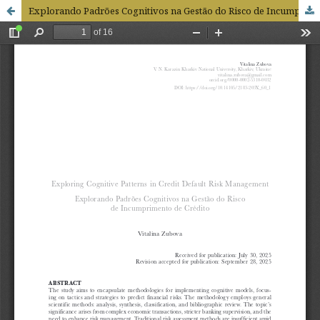
Explorando Padrões Cognitivos na Gestão do Risco de Incumprimento de Crédito