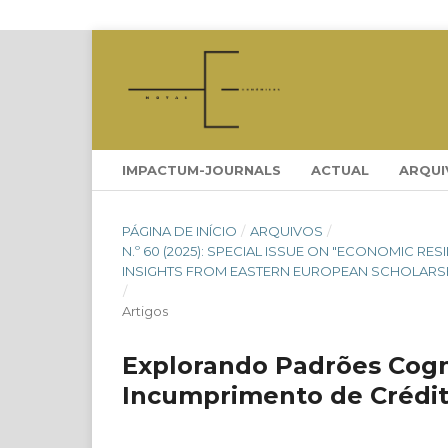
IMPACTUM-JOURNALS
ACTUAL
ARQUI
PÁGINA DE INÍCIO
/
ARQUIVOS
/
N.º 60 (2025): SPECIAL ISSUE ON "ECONOMIC R
INSIGHTS FROM EASTERN EUROPEAN SCHOLARS
/
Artigos
Explorando Padrões Cogni
Incumprimento de Crédi