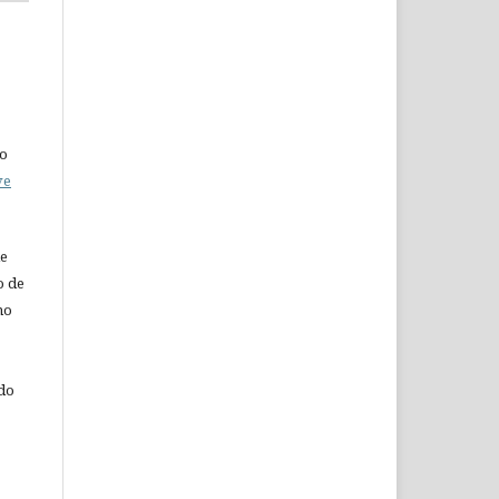
do
ve
de
o de
ho
 do