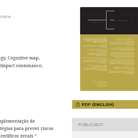
kraine
gy, Cognitive map,
, Impact consonance,
PDF (ENGLISH)
implementação de
PUBLICADO
tégias para prever riscos
ntíficos gerais “