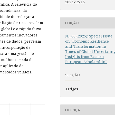
2025-12-16
ráfica. A relevncia do
 económicas, da
idade de reforçar a
valiação de risco revelam-
EDIÇÃO
 global e o rápido fluxo
dramentos inovadores
N.º 60 (2025): Special Issue
es de dados, prevejam
on "Economic Resilience
and Transformation in
A incorporação de
Times of Global Uncertainty
para uma gestão de
Insights from Eastern
a melhor tomada de
European Scholarship"
r aplicado da
mercados voláteis.
SECÇÃO
Artigos
LICENÇA