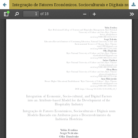
Integração de Fatores Económicos, Socioculturais e Digitais num Modelo Baseado em Atributos para o Desenvolvimento da Indústria Hoteleira