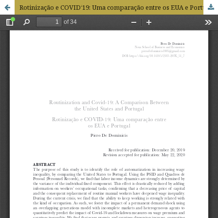
Rotinização e COVID‘19: Uma comparação entre os EUA e Portugal