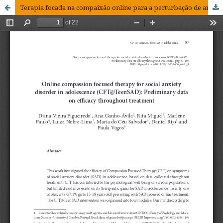
Terapia focada na compaixão online para a perturbação de ansiedade social na adolescência (CFT@TeenSAD)