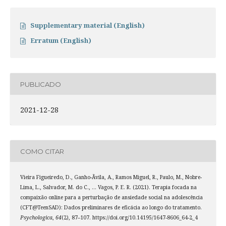
Supplementary material (English)
Erratum (English)
PUBLICADO
2021-12-28
COMO CITAR
Vieira Figueiredo, D., Ganho-Ãvila, A., Ramos Miguel, R., Paulo, M., Nobre-
Lima, L., Salvador, M. do C., … Vagos, P. E. R. (2021). Terapia focada na
compaixão online para a perturbação de ansiedade social na adolescência
(CFT@TeenSAD): Dados preliminares de eficácia ao longo do tratamento.
Psychologica
,
64
(2), 87–107. https://doi.org/10.14195/1647-8606_64-2_4