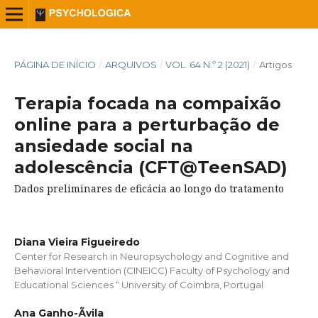
PÁGINA DE INÍCIO
/
ARQUIVOS
/
VOL. 64 N.º 2 (2021)
/
Artigos
Terapia focada na compaixão
online para a perturbação de
ansiedade social na
adolescência (CFT@TeenSAD)
Dados preliminares de eficácia ao longo do tratamento
Diana Vieira Figueiredo
Center for Research in Neuropsychology and Cognitive and
Behavioral Intervention (CINEICC) Faculty of Psychology and
Educational Sciences “ University of Coimbra, Portugal
Ana Ganho-Ãvila