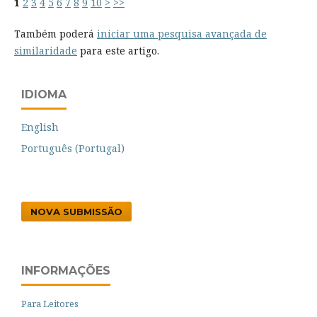
1
2
3
4
5
6
7
8
9
10
>
>>
Também poderá
iniciar uma pesquisa avançada de
similaridade
para este artigo.
IDIOMA
English
Português (Portugal)
NOVA SUBMISSÃO
INFORMAÇÕES
Para Leitores