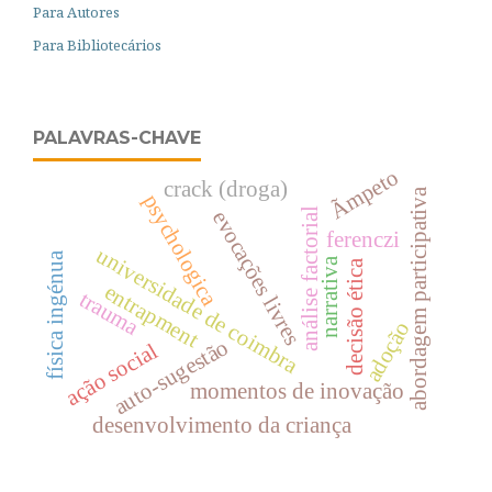
Para Autores
Para Bibliotecários
PALAVRAS-CHAVE
Ãmpeto
crack (droga)
abordagem participativa
psychologica
análise factorial
evocações livres
ferenczi
universidade de coimbra
física ingénua
narrativa
decisão ética
entrapment
trauma
adoção
auto-sugestão
ação social
momentos de inovação
desenvolvimento da criança