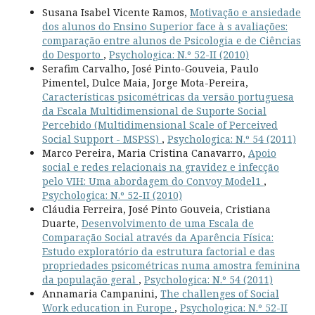
Susana Isabel Vicente Ramos,
Motivação e ansiedade
dos alunos do Ensino Superior face à s avaliações:
comparação entre alunos de Psicologia e de Ciências
do Desporto
,
Psychologica: N.º 52-II (2010)
Serafim Carvalho, José Pinto-Gouveia, Paulo
Pimentel, Dulce Maia, Jorge Mota-Pereira,
Características psicométricas da versão portuguesa
da Escala Multidimensional de Suporte Social
Percebido (Multidimensional Scale of Perceived
Social Support - MSPSS)
,
Psychologica: N.º 54 (2011)
Marco Pereira, Maria Cristina Canavarro,
Apoio
social e redes relacionais na gravidez e infecção
pelo VIH: Uma abordagem do Convoy Model1
,
Psychologica: N.º 52-II (2010)
Cláudia Ferreira, José Pinto Gouveia, Cristiana
Duarte,
Desenvolvimento de uma Escala de
Comparação Social através da Aparência Física:
Estudo exploratório da estrutura factorial e das
propriedades psicométricas numa amostra feminina
da população geral
,
Psychologica: N.º 54 (2011)
Annamaria Campanini,
The challenges of Social
Work education in Europe
,
Psychologica: N.º 52-II