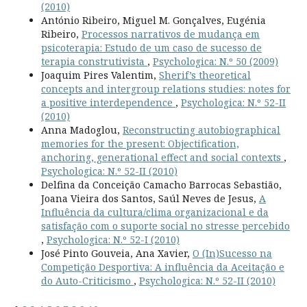
(2010)
António Ribeiro, Miguel M. Gonçalves, Eugénia
Ribeiro,
Processos narrativos de mudança em
psicoterapia: Estudo de um caso de sucesso de
terapia construtivista
,
Psychologica: N.º 50 (2009)
Joaquim Pires Valentim,
Sherif’s theoretical
concepts and intergroup relations studies: notes for
a positive interdependence
,
Psychologica: N.º 52-II
(2010)
Anna Madoglou,
Reconstructing autobiographical
memories for the present: Objectification,
anchoring, generational effect and social contexts
,
Psychologica: N.º 52-II (2010)
Delfina da Conceição Camacho Barrocas Sebastião,
Joana Vieira dos Santos, Saúl Neves de Jesus,
A
Influência da cultura/clima organizacional e da
satisfação com o suporte social no stresse percebido
,
Psychologica: N.º 52-I (2010)
José Pinto Gouveia, Ana Xavier,
O (In)Sucesso na
Competição Desportiva: A influência da Aceitação e
do Auto-Criticismo
,
Psychologica: N.º 52-II (2010)