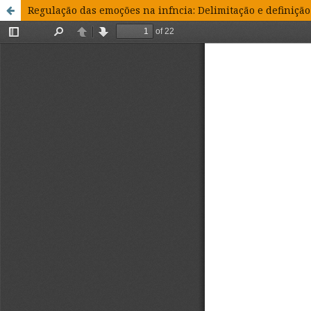
Regulação das emoções na infncia: Delimitação e definição