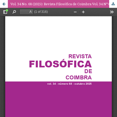
Vol. 34 No. 68 (2025): Revista Filosófica de Coimbra Vol. 34 Nº 68