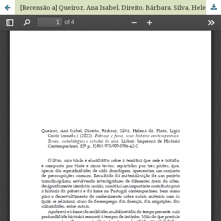
[Recensão a] Queiroz, Ana Isabel, Direito, Bárbara, Silva, Helena da, Pinto, Lígia Costa (coords.) (2022). Pobreza e fome, uma história contempornea. Temas, metodologias e estudos de caso. Lisboa: Imprensa de História contempornea, 329 p., ISBN: 978-989-8956-42-2