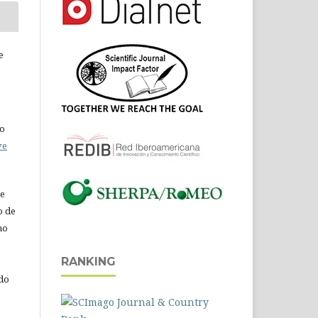
e
do
ve
de
o de
ho
RANKING
 do