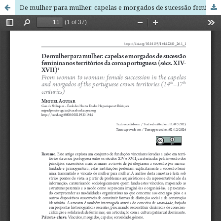
De mulher para mulher: capelas e morgados de sucessão feminina nos territórios da coroa Portuguesa (sécs. XIV-XVII)