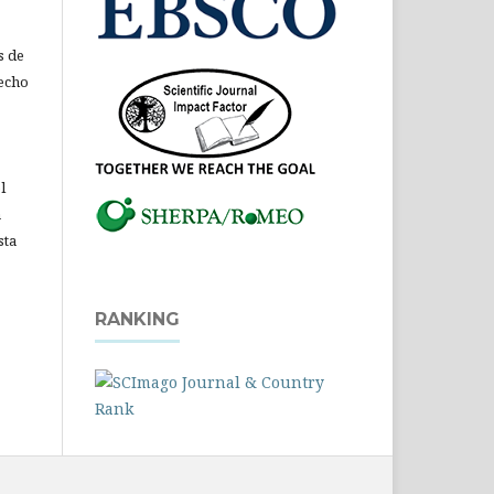
s de
recho
l
a
sta
RANKING