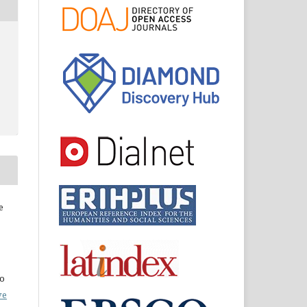
e
do
ve