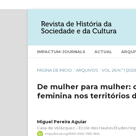
IMPACTUM-JOURNALS
ACTUAL
ARQUI
PÁGINA DE INÍCIO
/
ARQUIVOS
/
VOL. 26 N.º 1 (202
De mulher para mulher: 
feminina nos territórios 
Miguel Pereira Aguiar
Casa de Velázquez – École des Hautes Études Hisp
https://orcid.org/0000-0002-1930-1845