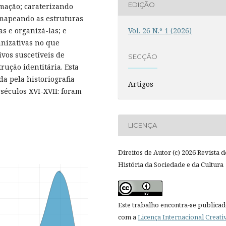
EDIÇÃO
rmação; caraterizando
 mapeando as estruturas
Vol. 26 N.º 1 (2026)
s e organizá-las; e
nizativas no que
ivos suscetíveis de
SECÇÃO
rução identitária. Esta
a pela historiografia
Artigos
 séculos XVI-XVII: foram
LICENÇA
Direitos de Autor (c) 2026 Revista d
História da Sociedade e da Cultura
Este trabalho encontra-se publica
com a
Licença Internacional Creati