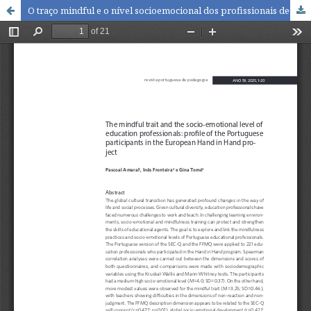
O traço mindful e o nível socioemocional dos profissionais de educação